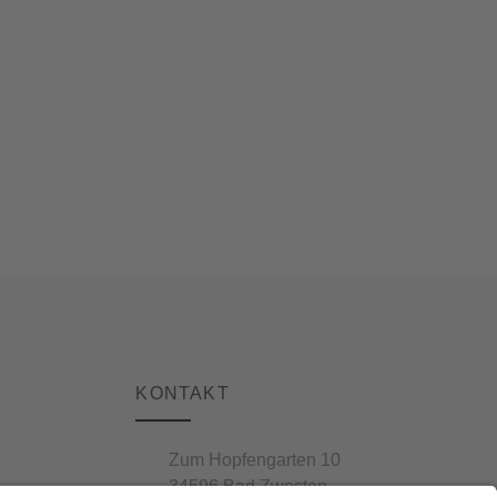
KONTAKT
Zum Hopfengarten 10
34596 Bad Zwesten