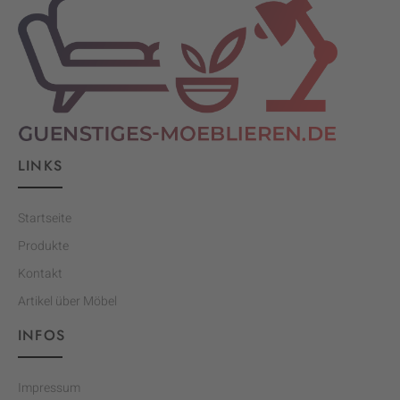
LINKS
Startseite
Produkte
Kontakt
Artikel über Möbel
INFOS
Impressum